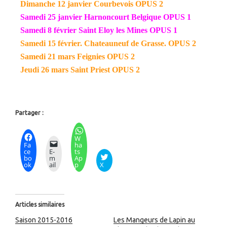
Dimanche 12 janvier Courbevois OPUS 2
Samedi 25 janvier Harnoncourt Belgique OPUS 1
Samedi 8 février Saint Eloy les Mines
OPUS 1
Samedi 15 février. Chateauneuf de Grasse. OPUS 2
Samedi 21 mars Feignies
OPUS 2
Jeudi 26 mars Saint Priest OPUS 2
Partager :
W
Fa
ha
ce
E-
ts
bo
m
Ap
ok
ail
p
X
Articles similaires
Saison 2015-2016
Les Mangeurs de Lapin au