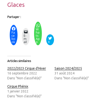
Glaces
Partager :
W
Fa
ha
ce
E-
ts
bo
m
Ap
ok
ail
p
X
Articles similaires
2022/2023 Cirque d’Hiver
Saison 2024/2025
16 septembre 2022
31 août 2024
Dans "Non classifié(e)"
Dans "Non classifié(e)"
Cirque Phénix
1 janvier 2022
Dans "Non classifié(e)"