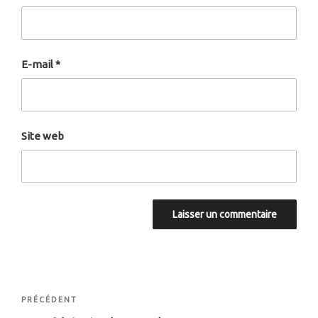
E-mail
*
Site web
Navigation
Article
PRÉCÉDENT
de
précédent