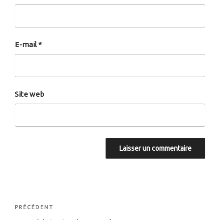
E-mail
*
Site web
Navigation
Article
PRÉCÉDENT
de
précédent