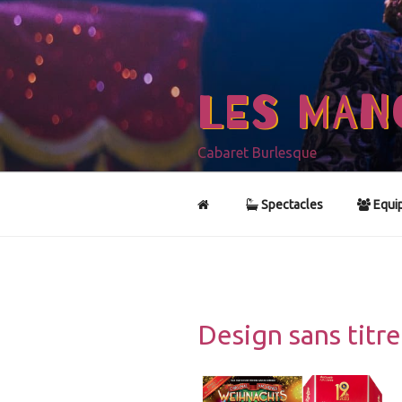
Aller
au
contenu
principal
LES MAN
Cabaret Burlesque
Spectacles
Equi
Design sans titre