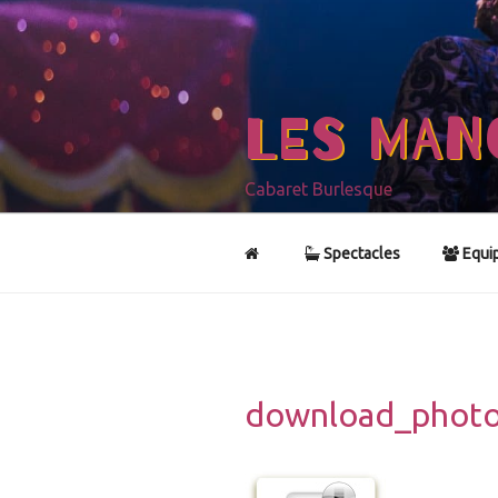
Aller
au
contenu
principal
LES MAN
Cabaret Burlesque
Spectacles
Equi
download_phot