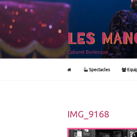
Aller
au
contenu
principal
LES MAN
Cabaret Burlesque
Spectacles
Equi
IMG_9168