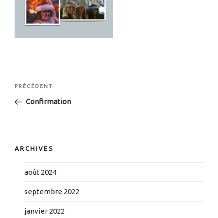
Navigation
Article
PRÉCÉDENT
de
précédent
Confirmation
l’article
ARCHIVES
août 2024
septembre 2022
janvier 2022