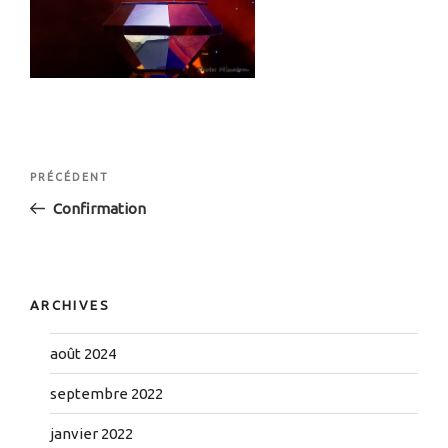
Navigation
Article
PRÉCÉDENT
de
précédent
Confirmation
l’article
ARCHIVES
août 2024
septembre 2022
janvier 2022