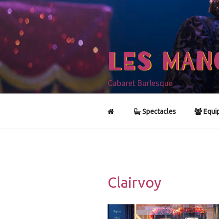
Aller
au
contenu
principal
LES MAN
Cabaret Burlesque
Spectacles
Equi
Clairvoy