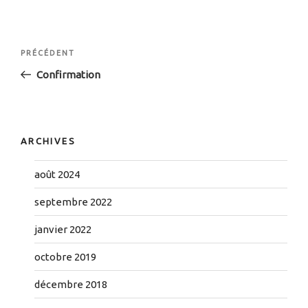
Navigation
Article
PRÉCÉDENT
de
précédent
Confirmation
l’article
ARCHIVES
août 2024
septembre 2022
janvier 2022
octobre 2019
décembre 2018