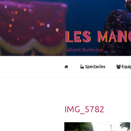
Aller
au
contenu
principal
LES MAN
Cabaret Burlesque
Spectacles
Equi
IMG_5782