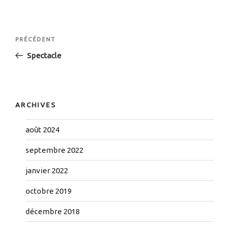
Navigation
Article
PRÉCÉDENT
de
précédent
Spectacle
l’article
ARCHIVES
août 2024
septembre 2022
janvier 2022
octobre 2019
décembre 2018