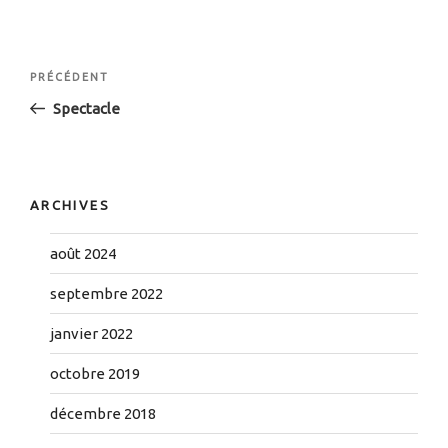
Navigation
Article
PRÉCÉDENT
de
précédent
Spectacle
l’article
ARCHIVES
août 2024
septembre 2022
janvier 2022
octobre 2019
décembre 2018