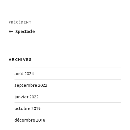
Navigation
Article
PRÉCÉDENT
de
précédent
Spectacle
l’article
ARCHIVES
août 2024
septembre 2022
janvier 2022
octobre 2019
décembre 2018