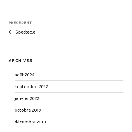
Navigation
Article
PRÉCÉDENT
de
précédent
Spectacle
l’article
ARCHIVES
août 2024
septembre 2022
janvier 2022
octobre 2019
décembre 2018