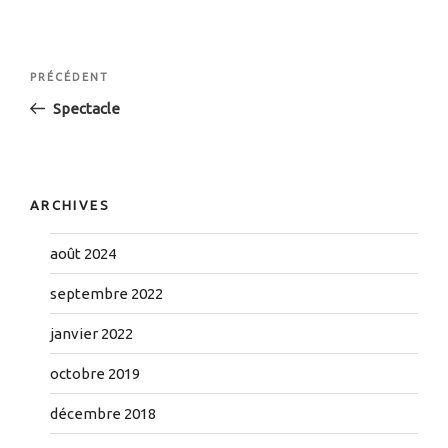
Navigation
Article
PRÉCÉDENT
de
précédent
Spectacle
l’article
ARCHIVES
août 2024
septembre 2022
janvier 2022
octobre 2019
décembre 2018