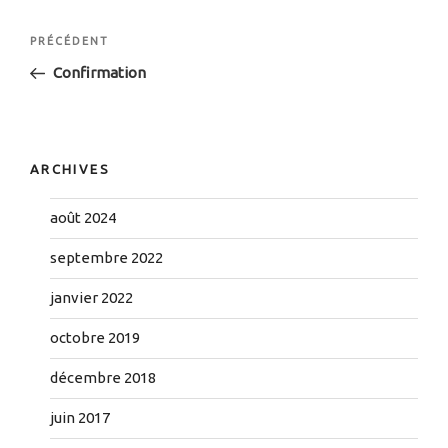
Navigation
Article
PRÉCÉDENT
de
précédent
Confirmation
l’article
ARCHIVES
août 2024
septembre 2022
janvier 2022
octobre 2019
décembre 2018
juin 2017