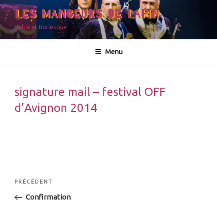
Aller
LES MANGEURS DE LAPIN
au
Cabaret Burlesque
contenu
principal
Menu
signature mail – festival OFF
d’Avignon 2014
Navigation
Article
PRÉCÉDENT
de
précédent
Confirmation
l’article