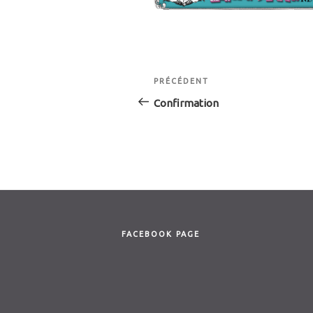
Navigation
Article
PRÉCÉDENT
de
précédent
Confirmation
l’article
FACEBOOK PAGE