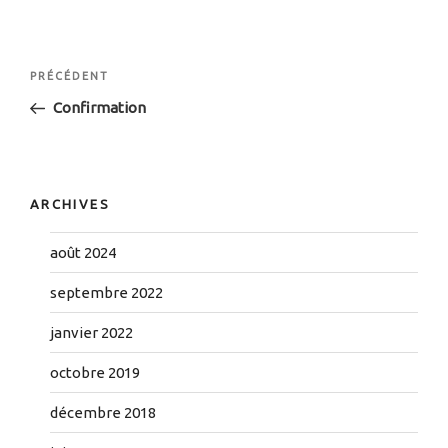
Navigation
Article
PRÉCÉDENT
de
précédent
Confirmation
l’article
ARCHIVES
août 2024
septembre 2022
janvier 2022
octobre 2019
décembre 2018