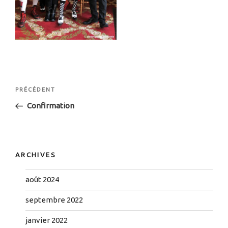
Navigation
Article
PRÉCÉDENT
de
précédent
Confirmation
l’article
ARCHIVES
août 2024
septembre 2022
janvier 2022