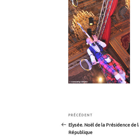
Navigation
Article
PRÉCÉDENT
de
précédent
Elysée. Noël de la Présidence de l
République
l’article