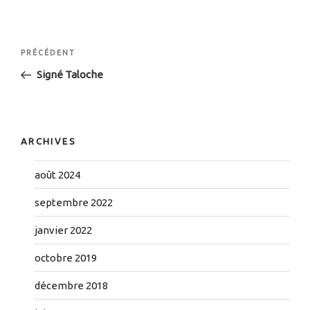
Navigation
Article
PRÉCÉDENT
de
précédent
Signé Taloche
l’article
ARCHIVES
août 2024
septembre 2022
janvier 2022
octobre 2019
décembre 2018