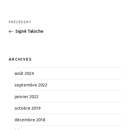
Navigation
Article
PRÉCÉDENT
de
précédent
Signé Taloche
l’article
ARCHIVES
août 2024
septembre 2022
janvier 2022
octobre 2019
décembre 2018