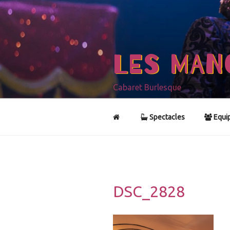
Aller
au
contenu
principal
LES MAN
Cabaret Burlesque
Spectacles
Equi
DSC_2828