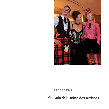
Navigation
Article
PRÉCÉDENT
de
précédent
Gala de l’Union des Artistes
l’article