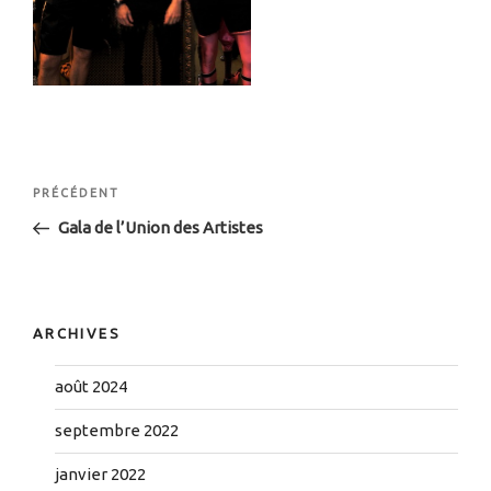
Navigation
Article
PRÉCÉDENT
de
précédent
Gala de l’Union des Artistes
l’article
ARCHIVES
août 2024
septembre 2022
janvier 2022