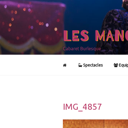
Aller
au
contenu
principal
LES MAN
Cabaret Burlesque
Spectacles
Equi
IMG_4857