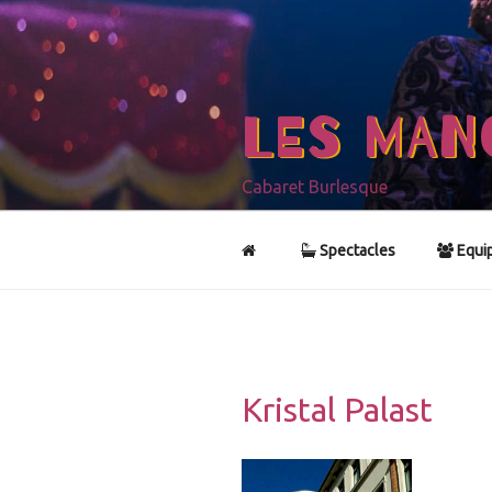
Aller
au
contenu
principal
LES MAN
Cabaret Burlesque
Spectacles
Equi
Kristal Palast