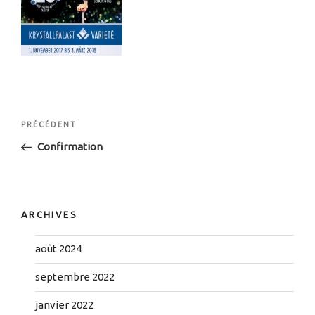
Navigation
Article
PRÉCÉDENT
de
précédent
Confirmation
l’article
ARCHIVES
août 2024
septembre 2022
janvier 2022