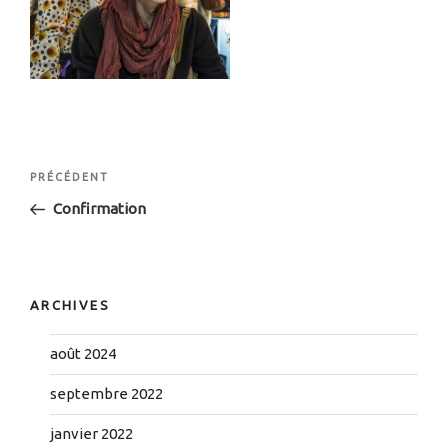
Navigation
Article
PRÉCÉDENT
de
précédent
Confirmation
l’article
ARCHIVES
août 2024
septembre 2022
janvier 2022