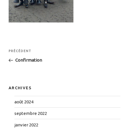
Navigation
Article
PRÉCÉDENT
de
précédent
Confirmation
l’article
ARCHIVES
août 2024
septembre 2022
janvier 2022