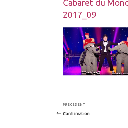
Cabaret du Mond
2017_09
Navigation
Article
PRÉCÉDENT
de
précédent
Confirmation
l’article