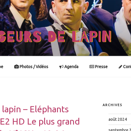
GEURS DE LAPIN
pe
Photos / Vidéos
Agenda
Presse
Cont
ARCHIVES
lapin – Eléphants
2 HD Le plus grand
août 2024
septembre 