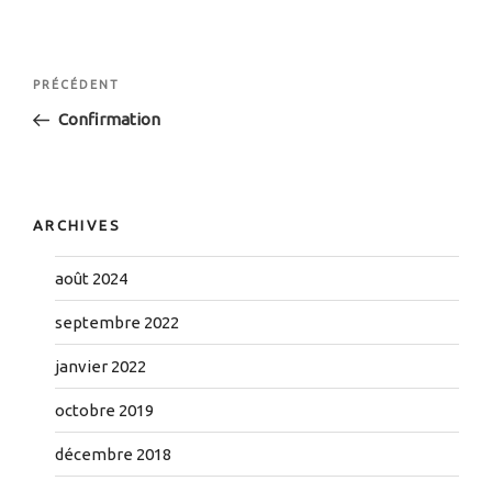
Navigation
Article
PRÉCÉDENT
de
précédent
Confirmation
l’article
ARCHIVES
août 2024
septembre 2022
janvier 2022
octobre 2019
décembre 2018