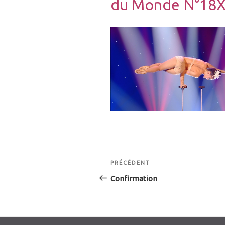
du Monde N°18X
Navigation
Article
PRÉCÉDENT
de
précédent
Confirmation
l’article