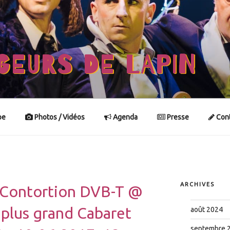
GEURS DE LAPIN
pe
Photos / Vidéos
Agenda
Presse
Cont
ARCHIVES
 Contortion DVB-T @
lus grand Cabaret
août 2024
septembre 