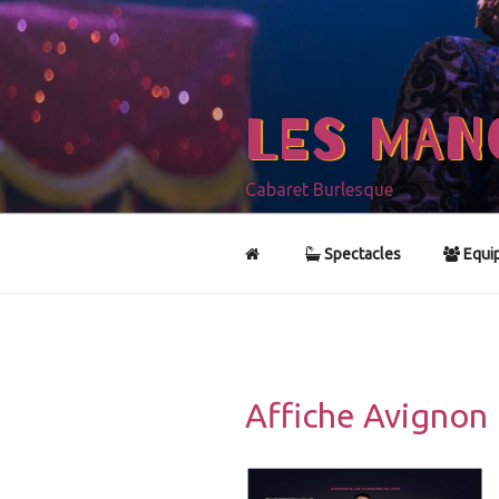
Aller
au
contenu
principal
LES MAN
Cabaret Burlesque
Spectacles
Equi
Affiche Avignon