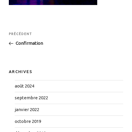
Navigation
Article
PRÉCÉDENT
de
précédent
Confirmation
l’article
ARCHIVES
août 2024
septembre 2022
janvier 2022
octobre 2019