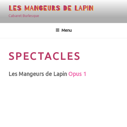
Aller
LES MANGEURS DE LAPIN
au
Cabaret Burlesque
contenu
principal
Menu
SPECTACLES
Les Mangeurs de Lapin
Opus 1